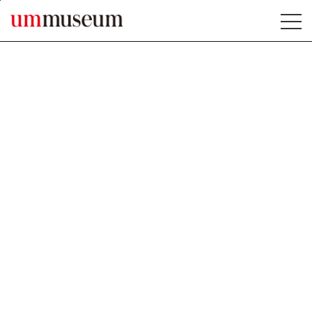
본문바로가기
MENU ERROR1