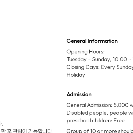
General Information
Opening Hours:
Tuesday ~ Sunday, 10:00 ~
Closing Days: Every Sund
Holiday
Admission
General Admission: 5,000 
Disabled people, people wit
preschool children: Free
.
Group of 10 or more should
인한 후 관람이 가능합니다.