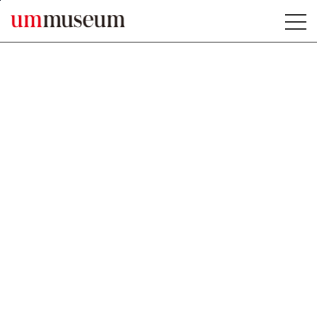
본문바로가기
MENU ERROR1