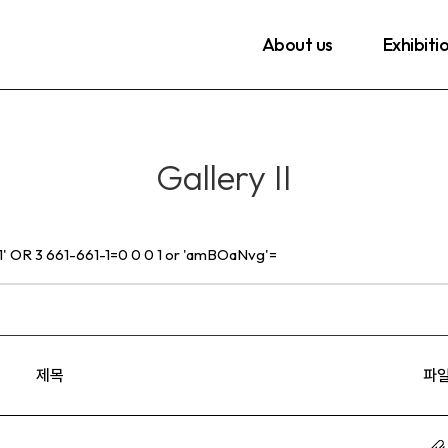
About us
Exhibiti
Gallery II
제목
파