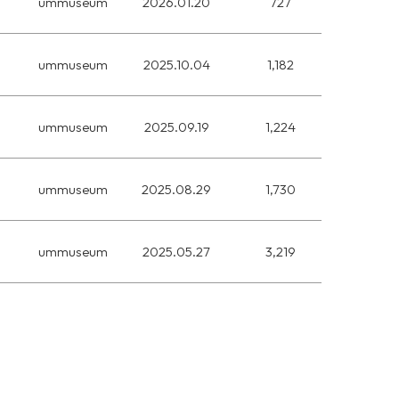
ummuseum
2026.01.20
727
ummuseum
2025.10.04
1,182
ummuseum
2025.09.19
1,224
ummuseum
2025.08.29
1,730
ummuseum
2025.05.27
3,219