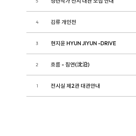
청년작가 전시 대관 모집 안내
5
김류 개인전
4
현지윤 HYUN JIYUN -DRIVE
3
흐름 - 침연(沈沿)
2
전시실 제2관 대관안내
1