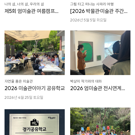
나의 섬, 너의 섬, 우리의 섬
그림 타고 떠나는 사파리 여행
제5회 엄미술관 여름캠프
[2026 박물관·미술관 주간
신청안내
체험 프로그램 안내]
2026년 5월 5일 화요일
자연을 품은 미술관
박상미 작가와의 대화
2026 미술관이야기 공유학교
2026 엄미술관 전시연계
프로그램
2026년 4월 25일 토요일