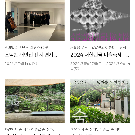
넌버벌 퍼포먼스-패션쇼+마임
새활용 굿즈 - 댤걀판의 아름다운 탄생
조덕현 개인전 전시 연계
2024 대한민국 미술축제 -
패션쇼
교육체험
2024년 11월 14일(목)
2024년 8월 17일(토) - 2024년 9월 14
일(토)
자연에서 숨 쉬다. 예술로 숨 쉬다.
'자연에서 숨 쉬다', '예술로 숨 쉬다'