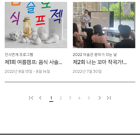
전시연계 프로그램
2022 미술관 문화가 있는 날
제1회 여름캠프: 음식 사슬
제2회 나는 꼬마 작곡가!
프로젝트
박자감각 키우기
2022년 8월 13일 - 8월 14일
2022년 7월 30일
first_page
keyboard_arrow_left
keyboard_arrow_right
last_page
1
2
3
4
5