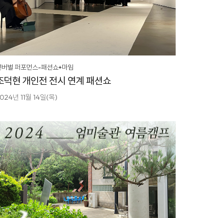
넌버벌 퍼포먼스-패션쇼+마임
조덕현 개인전 전시 연계 패션쇼
024년 11월 14일(목)