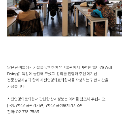
많은 관객들께서 가을을 맞이하여 엄미술관에서 마련한
웰다잉(Well
'
Dying)'
특강에 공감해 주셨고
강의를 진행해 주신 이기선
,
전문상담사님과 함께 사전연명의료의향서를 작성하는 귀한 시간을
가졌습니다
.
사전연명의료의향서 관련한 상세정보는 아래를 참조해 주십시오
.
[국립연명의료관리기관] 연명의료정보처리시스템
전화: 02-778-7563