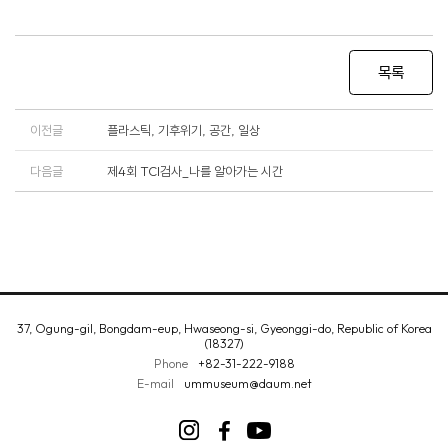
목록
이전글
플라스틱, 기후위기, 공간, 일상
다음글
제4회 TCI검사_나를 알아가는 시간
37, Ogung-gil, Bongdam-eup, Hwaseong-si, Gyeonggi-do, Republic of Korea
(18327)
Phone
+82-31-222-9188
E-mail
ummuseum@daum.net